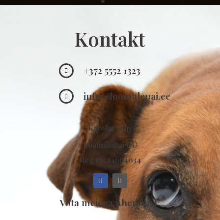
Kontakt
+372 5552 1323
info@loomalepai.ee
Karolin Tohv
LoomalePai OÜ
Reg nr: 14664034
Võta meiega ühendust: