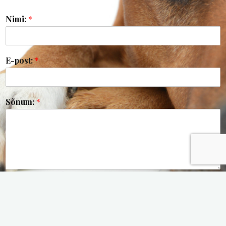
Nimi:
*
E-post:
*
Sõnum:
*
Saada