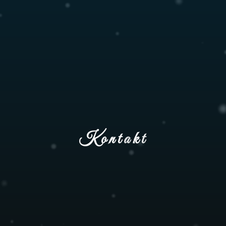
K
o
n
t
a
k
t